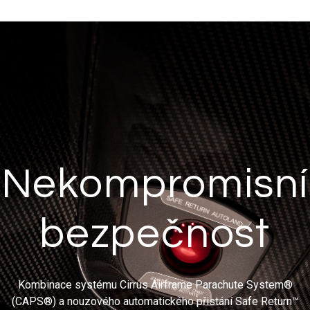
Nekompromisní
bezpečnost
Kombinace systému Cirrus Airframe Parachute System®
(CAPS®) a nouzového automatického přistání Safe Return™