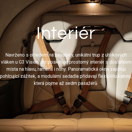
Interiér
Navrženo s ohledem na pasažéry, unikátní trup z uhlíkových
vláken u G3 Vision Jet poskytuje prostorný interiér s dostatkem
místa na hlavu, ramena i nohy. Panoramatická okna zajišťují
pohlcující zážitek, a modulární sedadla přidávají flexibilitu kabiny,
která pojme až sedm pasažérů.